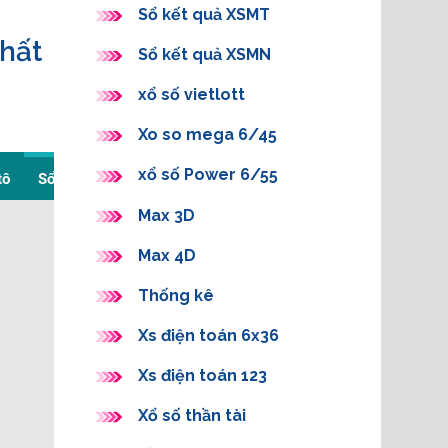
Sổ kết quả XSMT
nhất
Sổ kết quả XSMN
xổ số vietlott
Xo so mega 6/45
xổ số Power 6/55
Max 3D
Max 4D
Thống kê
Xs điện toán 6x36
Xs điện toán 123
Xổ số thần tài