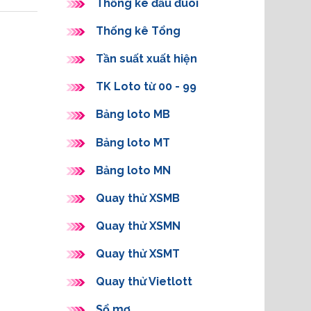
Thống kê đầu đuôi
Thống kê Tổng
Tần suất xuất hiện
TK Loto từ 00 - 99
Bảng loto MB
Bảng loto MT
Bảng loto MN
Quay thử XSMB
Quay thử XSMN
Quay thử XSMT
Quay thử Vietlott
Sổ mơ