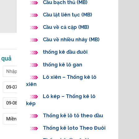
Cầu bạch thủ (MB)
Cầu lật liên tục (MB)
Cầu về cả cặp (MB)
Cầu về nhiều nháy (MB)
thống kê đầu đuôi
thống kê lô gan
Lô xiên – Thống kê lô
xiên
Lô kép – Thống kê lô
kép
Thống kê lô tô theo đầu
Thống kê loto Theo Đuôi