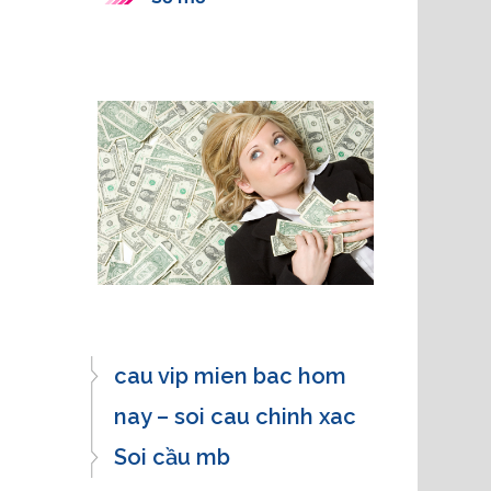
cau vip mien bac hom
nay – soi cau chinh xac
Soi cầu mb