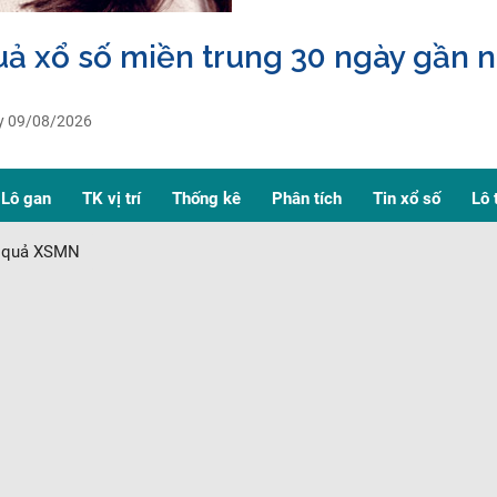
uả xổ số miền trung 30 ngày gần 