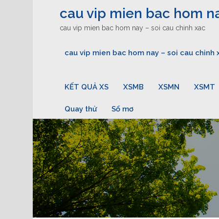
cau vip mien bac hom na
cau vip mien bac hom nay – soi cau chinh xac
cau vip mien bac hom nay – soi cau chinh 
KẾT QUẢ XS
XSMB
XSMN
XSMT
Quay thử
Sổ mơ