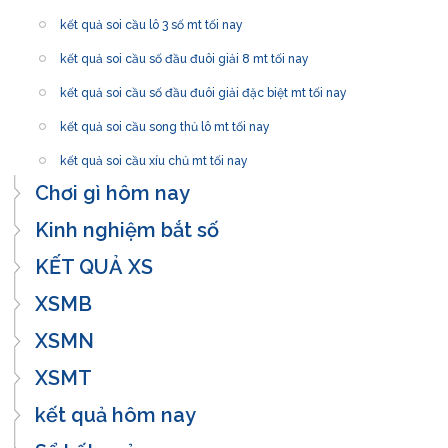
kết quả soi cầu lô 3 số mt tối nay
kết quả soi cầu số đầu đuôi giải 8 mt tối nay
kết quả soi cầu số đầu đuôi giải đặc biệt mt tối nay
kết quả soi cầu song thủ lô mt tối nay
kết quả soi cầu xíu chủ mt tối nay
Chơi gì hôm nay
Kinh nghiệm bắt số
KẾT QUẢ XS
XSMB
XSMN
XSMT
kết quả hôm nay