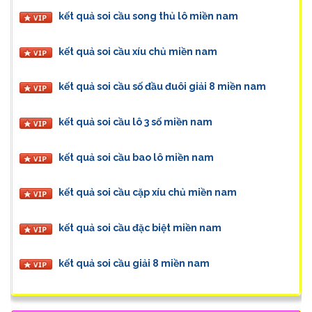
kết quả soi cầu song thủ lô miền nam
kết quả soi cầu xíu chủ miền nam
kết quả soi cầu số đầu đuôi giải 8 miền nam
kết quả soi cầu lô 3 số miền nam
kết quả soi cầu bao lô miền nam
kết quả soi cầu cặp xíu chủ miền nam
kết quả soi cầu đặc biệt miền nam
kết quả soi cầu giải 8 miền nam