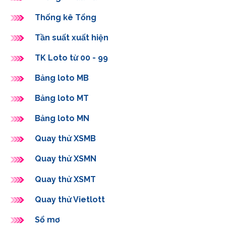
Thống kê Tổng
Tần suất xuất hiện
TK Loto từ 00 - 99
Bảng loto MB
Bảng loto MT
Bảng loto MN
Quay thử XSMB
Quay thử XSMN
Quay thử XSMT
Quay thử Vietlott
Sổ mơ