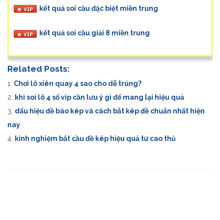
kết quả soi cầu đặc biệt miền trung
kết quả soi cầu giải 8 miền trung
Related Posts:
Chơi lô xiên quay 4 sao cho dễ trúng?
khi soi lô 4 số vip cần lưu ý gì để mang lại hiệu quả
dấu hiệu đề báo kép và cách bắt kép đề chuẩn nhất hiện
nay
kinh nghiệm bắt cầu đề kép hiệu quả từ cao thủ