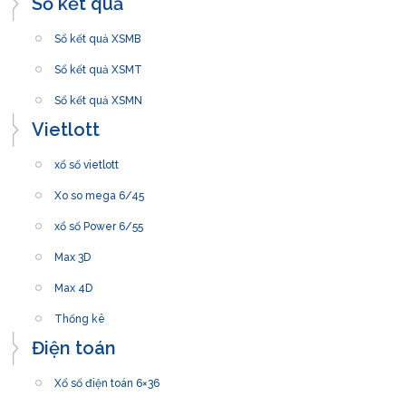
Sổ kết quả
Sổ kết quả XSMB
Sổ kết quả XSMT
Sổ kết quả XSMN
Vietlott
xổ số vietlott
Xo so mega 6/45
xổ số Power 6/55
Max 3D
Max 4D
Thống kê
Điện toán
Xổ số điện toán 6×36