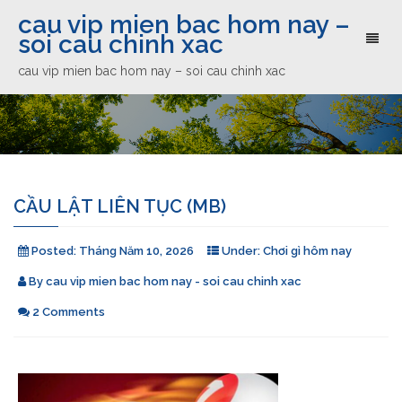
cau vip mien bac hom nay –
soi cau chinh xac
Toggl
naviga
cau vip mien bac hom nay – soi cau chinh xac
CẦU LẬT LIÊN TỤC (MB)
Posted:
Tháng Năm 10, 2026
Under:
Chơi gì hôm nay
By
cau vip mien bac hom nay - soi cau chinh xac
2 Comments