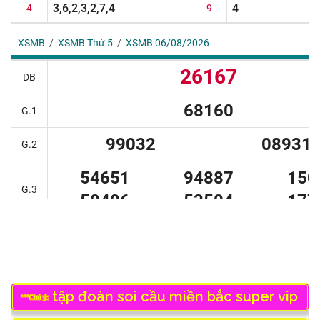
tập đoàn soi cầu miền bắc super vip