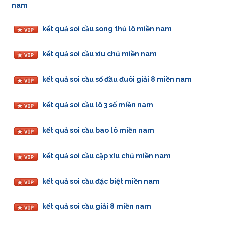
nam
kết quả soi cầu song thủ lô miền nam
kết quả soi cầu xíu chủ miền nam
kết quả soi cầu số đầu đuôi giải 8 miền nam
kết quả soi cầu lô 3 số miền nam
kết quả soi cầu bao lô miền nam
kết quả soi cầu cặp xíu chủ miền nam
kết quả soi cầu đặc biệt miền nam
kết quả soi cầu giải 8 miền nam