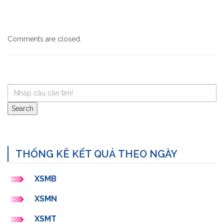
Comments are closed.
Previous
Next
Post
Post
Search
THỐNG KÊ KẾT QUẢ THEO NGÀY
XSMB
XSMN
XSMT