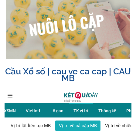
Cầu Xổ số | cau ve ca cap | CAU
MB