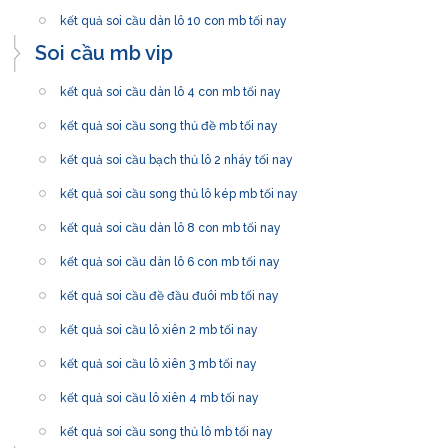
kết quả soi cầu dàn lô 10 con mb tối nay
Soi cầu mb vip
kết quả soi cầu dàn lô 4 con mb tối nay
kết quả soi cầu song thủ đề mb tối nay
kết quả soi cầu bạch thủ lô 2 nháy tối nay
kết quả soi cầu song thủ lô kép mb tối nay
kết quả soi cầu dàn lô 8 con mb tối nay
kết quả soi cầu dàn lô 6 con mb tối nay
kết quả soi cầu đề đầu đuôi mb tối nay
kết quả soi cầu lô xiên 2 mb tối nay
kết quả soi cầu lô xiên 3 mb tối nay
kết quả soi cầu lô xiên 4 mb tối nay
kết quả soi cầu song thủ lô mb tối nay