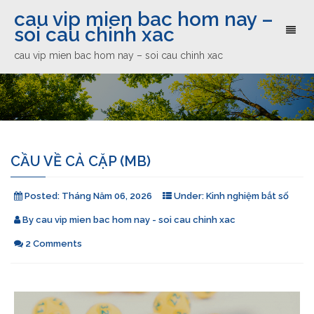
cau vip mien bac hom nay –
soi cau chinh xac
Toggl
naviga
cau vip mien bac hom nay – soi cau chinh xac
CẦU VỀ CẢ CẶP (MB)
Posted:
Tháng Năm 06, 2026
Under:
Kinh nghiệm bắt số
By
cau vip mien bac hom nay - soi cau chinh xac
2 Comments