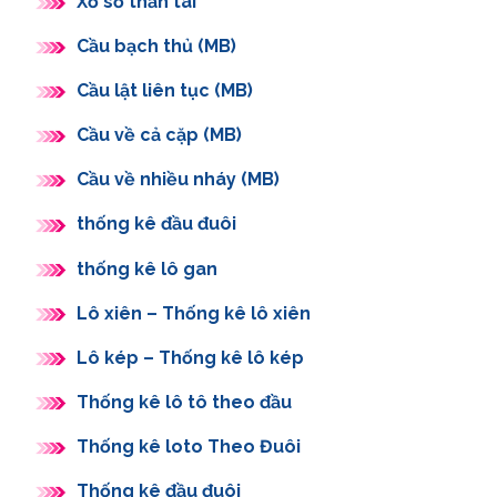
Xổ số thần tài
Cầu bạch thủ (MB)
Cầu lật liên tục (MB)
Cầu về cả cặp (MB)
Cầu về nhiều nháy (MB)
thống kê đầu đuôi
thống kê lô gan
Lô xiên – Thống kê lô xiên
Lô kép – Thống kê lô kép
Thống kê lô tô theo đầu
Thống kê loto Theo Đuôi
Thống kê đầu đuôi