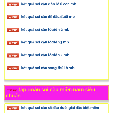
kết quả soi cầu dàn lô 6 con mb
kết quả soi cầu đề đầu đuôi mb
kết quả soi cầu lô xiên 2 mb
kết quả soi cầu lô xiên 3 mb
kết quả soi cầu lô xiên 4 mb
kết quả soi cầu song thủ lô mb
tập đoàn soi cầu miền nam siêu
chuẩn
kết quả soi cầu số đầu đuôi giải đặc biệt miền