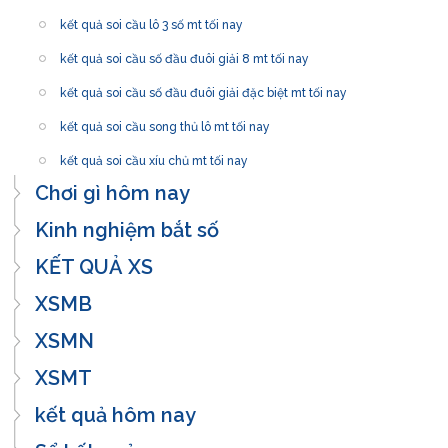
kết quả soi cầu lô 3 số mt tối nay
kết quả soi cầu số đầu đuôi giải 8 mt tối nay
kết quả soi cầu số đầu đuôi giải đặc biệt mt tối nay
kết quả soi cầu song thủ lô mt tối nay
kết quả soi cầu xíu chủ mt tối nay
Chơi gì hôm nay
Kinh nghiệm bắt số
KẾT QUẢ XS
XSMB
XSMN
XSMT
kết quả hôm nay