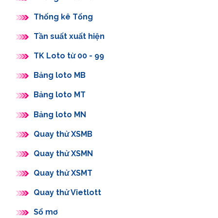
Thống kê Tổng
Tần suất xuất hiện
TK Loto từ 00 - 99
Bảng loto MB
Bảng loto MT
Bảng loto MN
Quay thử XSMB
Quay thử XSMN
Quay thử XSMT
Quay thử Vietlott
Sổ mơ