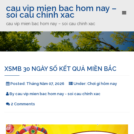
cau vip mien bac hom nay –
soi cau chinh xac
Toggl
naviga
cau vip mien bac hom nay – soi cau chinh xac
XSMB 30 NGÀY SỐ KẾT QUẢ MIỀN BẮC
Posted:
Tháng Năm 07, 2026
Under:
Chơi gì hôm nay
By
cau vip mien bac hom nay - soi cau chinh xac
2 Comments