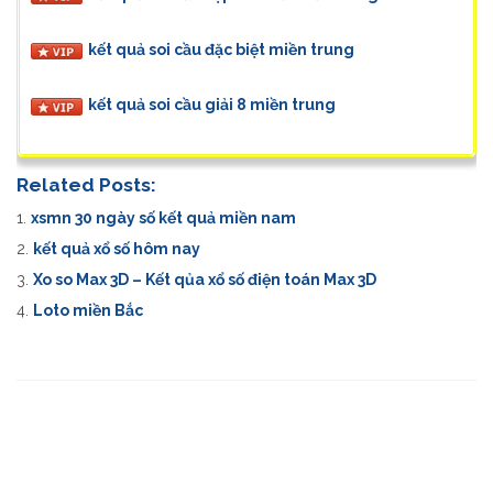
kết quả soi cầu đặc biệt miền trung
kết quả soi cầu giải 8 miền trung
Related Posts:
xsmn 30 ngày số kết quả miền nam
kết quả xổ số hôm nay
Xo so Max 3D – Kết qủa xổ số điện toán Max 3D
Loto miền Bắc