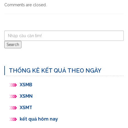
Comments are closed.
Previous
Next
Post
Post
Search
THỐNG KÊ KẾT QUẢ THEO NGÀY
XSMB
XSMN
XSMT
kết quả hôm nay