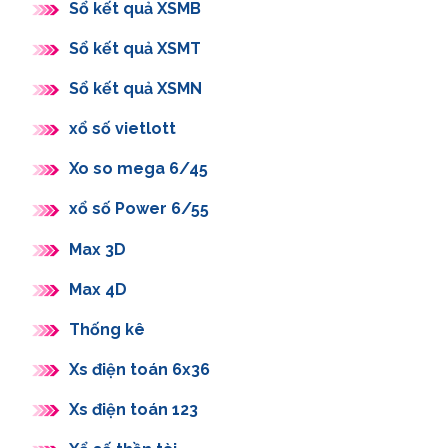
Sổ kết quả XSMB
Sổ kết quả XSMT
Sổ kết quả XSMN
xổ số vietlott
Xo so mega 6/45
xổ số Power 6/55
Max 3D
Max 4D
Thống kê
Xs điện toán 6x36
Xs điện toán 123