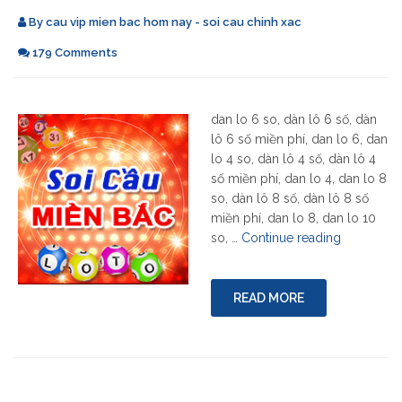
By
cau vip mien bac hom nay - soi cau chinh xac
179 Comments
dan lo 6 so, dàn lô 6 số, dàn
lô 6 số miền phí, dan lo 6, dan
lo 4 so, dàn lô 4 số, dàn lô 4
số miền phí, dan lo 4, dan lo 8
so, dàn lô 8 số, dàn lô 8 số
miền phí, dan lo 8, dan lo 10
"kết
so, …
Continue reading
quả
soi
cầu
READ MORE
dàn
lô
10
con
mb