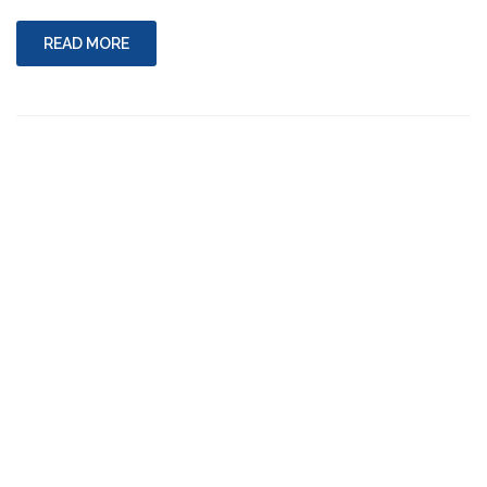
soi
cầu
READ MORE
lô
xiên
2
mb
tối
nay"