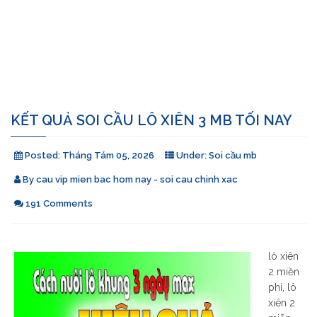
KẾT QUẢ SOI CẦU LÔ XIÊN 3 MB TỐI NAY
Posted:
Tháng Tám 05, 2026
Under:
Soi cầu mb
By
cau vip mien bac hom nay - soi cau chinh xac
191 Comments
lô xiên
2 miền
phí, lô
xiên 2