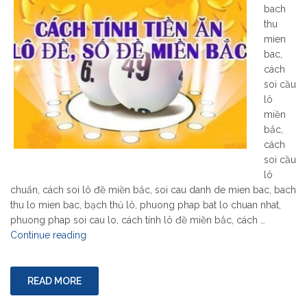
bach
thu
mien
bac,
cách
soi cầu
lô
miền
bắc,
cách
soi cầu
lô
chuẩn, cách soi lô đề miền bắc, soi cau danh de mien bac, bach
thu lo mien bac, bạch thủ lô, phuong phap bat lo chuan nhat,
phuong phap soi cau lo, cách tính lô đề miền bắc, cách …
"kết
Continue reading
quả
soi
cầu
READ MORE
đề