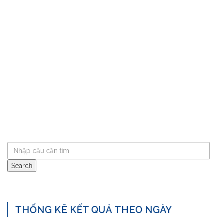
Search
THỐNG KÊ KẾT QUẢ THEO NGÀY