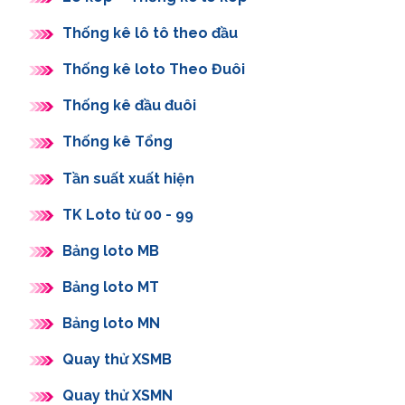
Thống kê lô tô theo đầu
Thống kê loto Theo Đuôi
Thống kê đầu đuôi
Thống kê Tổng
Tần suất xuất hiện
TK Loto từ 00 - 99
Bảng loto MB
Bảng loto MT
Bảng loto MN
Quay thử XSMB
Quay thử XSMN