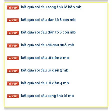
kết quả soi cầu song thủ lô kép mb
kết quả soi cầu dàn lô 8 con mb
kết quả soi cầu dàn lô 6 con mb
kết quả soi cầu đề đầu đuôi mb
kết quả soi cầu lô xiên 2 mb
kết quả soi cầu lô xiên 3 mb
kết quả soi cầu lô xiên 4 mb
kết quả soi cầu song thủ lô mb