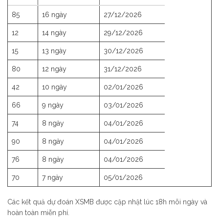
85
16 ngày
27/12/2026
12
14 ngày
29/12/2026
15
13 ngày
30/12/2026
80
12 ngày
31/12/2026
42
10 ngày
02/01/2026
66
9 ngày
03/01/2026
74
8 ngày
04/01/2026
90
8 ngày
04/01/2026
76
8 ngày
04/01/2026
70
7 ngày
05/01/2026
Các kết quả dự đoán XSMB được cập nhật lúc 18h mõi ngày và
hoàn toàn miễn phí.