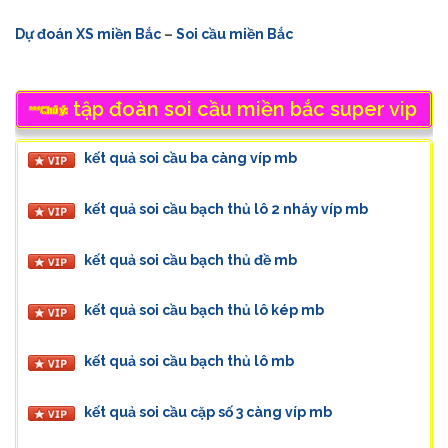
Dự đoán XS miền Bắc
–
Soi cầu miền Bắc
tập đoàn soi cầu miền bắc super vip
kết quả soi cầu ba càng víp mb
kết quả soi cầu bạch thủ lô 2 nháy víp mb
kết quả soi cầu bạch thủ đề mb
kết quả soi cầu bạch thủ lô kép mb
kết quả soi cầu bạch thủ lô mb
kết quả soi cầu cặp số 3 càng víp mb