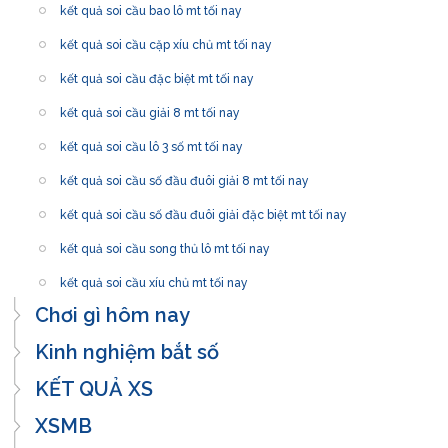
kết quả soi cầu bao lô mt tối nay
kết quả soi cầu cặp xíu chủ mt tối nay
kết quả soi cầu đặc biệt mt tối nay
kết quả soi cầu giải 8 mt tối nay
kết quả soi cầu lô 3 số mt tối nay
kết quả soi cầu số đầu đuôi giải 8 mt tối nay
kết quả soi cầu số đầu đuôi giải đặc biệt mt tối nay
kết quả soi cầu song thủ lô mt tối nay
kết quả soi cầu xíu chủ mt tối nay
Chơi gì hôm nay
Kinh nghiệm bắt số
KẾT QUẢ XS
XSMB