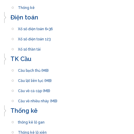
Thống kê
Điện toán
Xổ số điện toán 6×36
Xổ số điện toán 123
Xổ số thần tài
TK Cầu
Cầu bạch thủ (MB)
Cầu lật liên tục (MB)
Cầu về cả cặp (MB)
Cầu về nhiều nháy (MB)
Thống kê
thống kê lô gan
Thống kê lô xiên