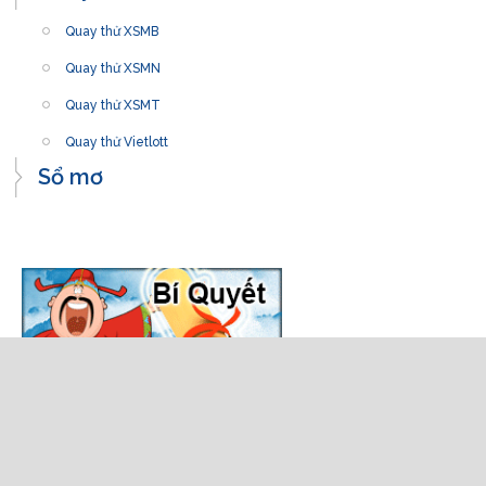
Quay thử XSMB
Quay thử XSMN
Quay thử XSMT
Quay thử Vietlott
Sổ mơ