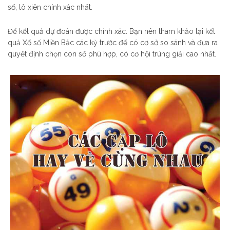
số, lô xiên chính xác nhất.
Để kết quả dự đoán được chính xác. Bạn nên tham khảo lại kết
quả Xổ số Miền Bắc các kỳ trước để có cơ sở so sánh và đưa ra
quyết định chọn con số phù hợp, có cơ hội trúng giải cao nhất.