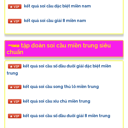
kết quả soi cầu đặc biệt miền nam
kết quả soi cầu giải 8 miền nam
tập đoàn soi cầu miền trung siêu
chuẩn
kết quả soi cầu số đầu đuôi giải đặc biệt miền
trung
kết quả soi cầu song thủ lô miền trung
kết quả soi cầu xíu chủ miền trung
kết quả soi cầu số đầu đuôi giải 8 miền trung