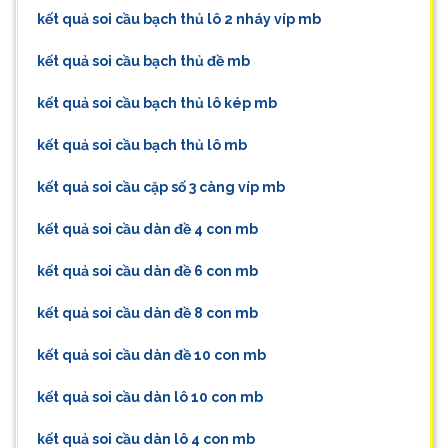
kết quả soi cầu bạch thủ lô 2 nháy víp mb
kết quả soi cầu bạch thủ đề mb
kết quả soi cầu bạch thủ lô kép mb
kết quả soi cầu bạch thủ lô mb
kết quả soi cầu cặp số 3 càng víp mb
kết quả soi cầu dàn đề 4 con mb
kết quả soi cầu dàn đề 6 con mb
kết quả soi cầu dàn đề 8 con mb
kết quả soi cầu dàn đề 10 con mb
kết quả soi cầu dàn lô 10 con mb
kết quả soi cầu dàn lô 4 con mb