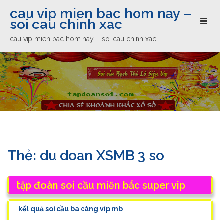
cau vip mien bac hom nay –
soi cau chinh xac
Toggl
naviga
cau vip mien bac hom nay – soi cau chinh xac
Thẻ:
du doan XSMB 3 so
tập đoàn soi cầu miền bắc super vip
kết quả soi cầu ba càng víp mb