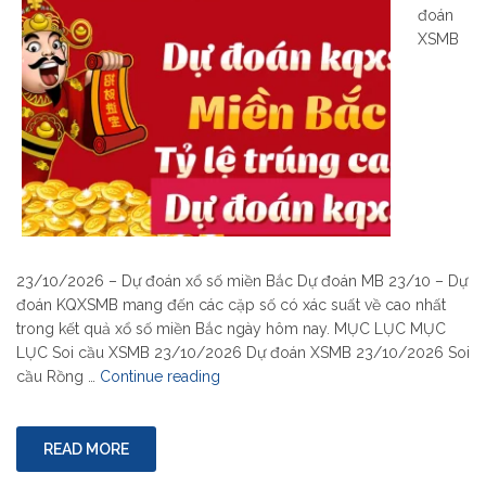
đoán
XSMB
23/10/2026 – Dự đoán xổ số miền Bắc Dự đoán MB 23/10 – Dự
đoán KQXSMB mang đến các cặp số có xác suất về cao nhất
trong kết quả xổ số miền Bắc ngày hôm nay. MỤC LỤC MỤC
LỤC Soi cầu XSMB 23/10/2026 Dự đoán XSMB 23/10/2026 Soi
"Dự
cầu Rồng …
Continue reading
đoán
MB
23/10
READ MORE
–