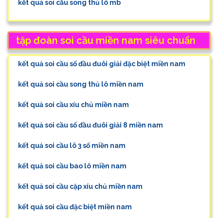
kết quả soi cầu song thủ lô mb
tập đoàn soi cầu miền nam siêu chuẩn
kết quả soi cầu số đầu đuôi giải đặc biệt miền nam
kết quả soi cầu song thủ lô miền nam
kết quả soi cầu xíu chủ miền nam
kết quả soi cầu số đầu đuôi giải 8 miền nam
kết quả soi cầu lô 3 số miền nam
kết quả soi cầu bao lô miền nam
kết quả soi cầu cặp xíu chủ miền nam
kết quả soi cầu đặc biệt miền nam