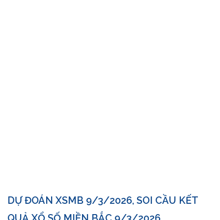
DỰ ĐOÁN XSMB 9/3/2026, SOI CẦU KẾT
QUẢ XỔ SỐ MIỀN BẮC 9/3/2026