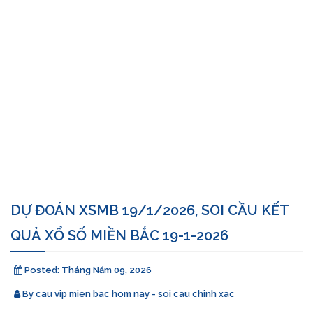
DỰ ĐOÁN XSMB 19/1/2026, SOI CẦU KẾT
QUẢ XỔ SỐ MIỀN BẮC 19-1-2026
Posted:
Tháng Năm 09, 2026
By
cau vip mien bac hom nay - soi cau chinh xac