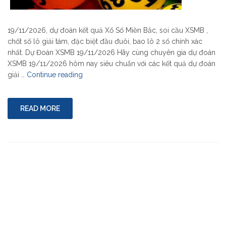
19/11/2026, dự đoán kết quả Xổ Số Miền Bắc, soi cầu XSMB ,
chốt số lô giải tám, đặc biệt đầu đuôi, bao lô 2 số chính xác
nhất. Dự Đoán XSMB 19/11/2026 Hãy cùng chuyên gia dự đoán
XSMB 19/11/2026 hôm nay siêu chuẩn với các kết quả dự đoán
"Dự
giải …
Continue reading
đoán
XSMB
19/11/2026,
READ MORE
soi
cầu
kết
quả
Xổ
Số
Miền
Bắc
19-
11-