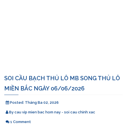
SOI CẦU BẠCH THỦ LÔ MB SONG THỦ LÔ
MIỀN BẮC NGÀY 06/06/2026
Posted:
Tháng Ba 02, 2026
By
cau vip mien bac hom nay - soi cau chinh xac
1 Comment