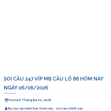
SOI CẦU 247 VÍP MB CẦU LÔ 88 HÔM NAY
NGÀY 06/06/2026
Posted:
Tháng Ba 02, 2026
By
cau vip mien bac hom nay - soi cau chinh xac