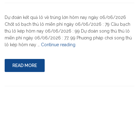
Dự đoán kết quả lô về trúng lớn hôm nay ngày 06/06/2026
Chốt số bạch thủ lô miễn phí ngày 06/06/2026 : 79 Cầu bạch
thủ lô kép hôm nay 06/06/2026 : 99 Dự đoán song thủ thủ lô
miễn phí ngày 06/06/2026 : 77, 99 Phương pháp chơi song thủ
"Soi
lô kép hôm nay …
Continue reading
cầu
bạch
thủ
READ MORE
lô
mb
song
thủ
lô
miền
bắc
ngày
06/06/2026"