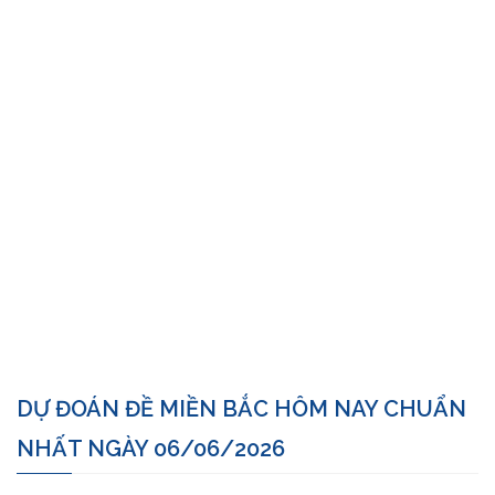
DỰ ĐOÁN ĐỀ MIỀN BẮC HÔM NAY CHUẨN
NHẤT NGÀY 06/06/2026