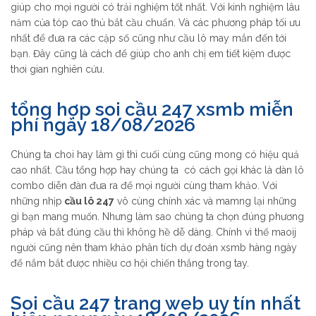
giúp cho mọi người có trải nghiệm tốt nhất. Với kinh nghiệm lâu
năm của tóp cao thủ bắt cầu chuẩn. Và các phương pháp tối ưu
nhất để đưa ra các cặp số cũng như cầu lô may mắn đến tới
bạn. Đây cũng là cách để giúp cho anh chị em tiết kiệm được
thơi gian nghiên cứu.
tổng hợp soi cầu 247 xsmb miễn
phí ngày 18/08/2026
Chúng ta choi hay làm gì thì cuối cùng cũng mong có hiệu quả
cao nhất. Cầu tổng hợp hay chúng ta có cách gọi khác là dàn lô
combo diễn đàn đưa ra để mọi người cùng tham khảo. Với
những nhịp
cầu lô 247
vô cùng chính xác và mamng lại những
gì bạn mang muốn. Nhưng làm sao chúng ta chọn đúng phương
pháp và bắt đúng cầu thì không hề dễ dàng. Chính vì thế maoij
người cũng nên tham khảo phân tích dự đoán xsmb hàng ngày
để nắm bắt được nhiều cơ hội chiến thắng trong tay.
Soi cầu 247 trang web uy tín nhất