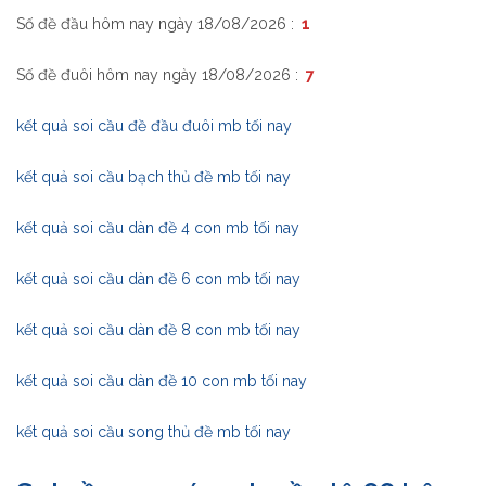
Số đề đầu hôm nay ngày 18/08/2026 :
1
Số đề đuôi hôm nay ngày 18/08/2026 :
7
kết quả soi cầu đề đầu đuôi mb tối nay
kết quả soi cầu bạch thủ đề mb tối nay
kết quả soi cầu dàn đề 4 con mb tối nay
kết quả soi cầu dàn đề 6 con mb tối nay
kết quả soi cầu dàn đề 8 con mb tối nay
kết quả soi cầu dàn đề 10 con mb tối nay
kết quả soi cầu song thủ đề mb tối nay