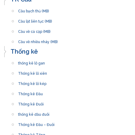
Cầu bạch thủ (MB)
Cầu lật liên tục (MB)
Cầu về cả cặp (MB)
Cầu về nhiều nháy (MB)
Thống kê
thống kê lô gan
Thống kê lô xiên
Thống kê lô kép
Thống kê Đầu
Thống kê Đuôi
thống kê đầu đuôi
Thống kê Đầu – Đuôi
Thống kê Tổng