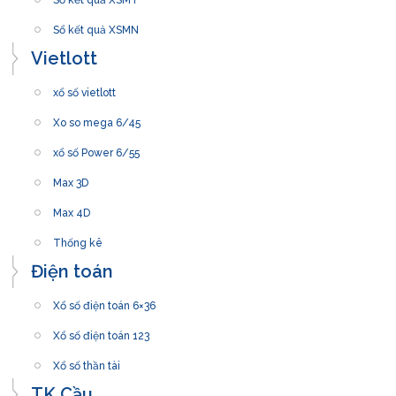
Sổ kết quả XSMN
Vietlott
xổ số vietlott
Xo so mega 6/45
xổ số Power 6/55
Max 3D
Max 4D
Thống kê
Điện toán
Xổ số điện toán 6×36
Xổ số điện toán 123
Xổ số thần tài
TK Cầu