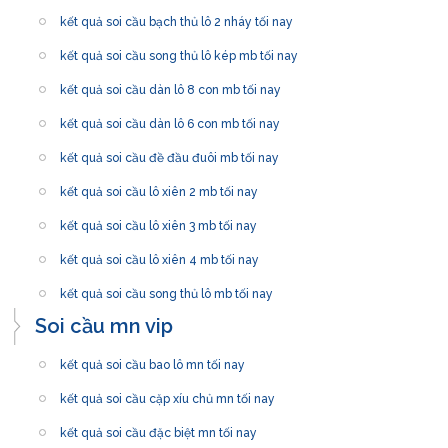
kết quả soi cầu bạch thủ lô 2 nháy tối nay
kết quả soi cầu song thủ lô kép mb tối nay
kết quả soi cầu dàn lô 8 con mb tối nay
kết quả soi cầu dàn lô 6 con mb tối nay
kết quả soi cầu đề đầu đuôi mb tối nay
kết quả soi cầu lô xiên 2 mb tối nay
kết quả soi cầu lô xiên 3 mb tối nay
kết quả soi cầu lô xiên 4 mb tối nay
kết quả soi cầu song thủ lô mb tối nay
Soi cầu mn vip
kết quả soi cầu bao lô mn tối nay
kết quả soi cầu cặp xíu chủ mn tối nay
kết quả soi cầu đặc biệt mn tối nay