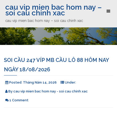
cau vip mien bac hom nay –
soi cau chinh xac
Toggl
naviga
cau vip mien bac hom nay – soi cau chinh xac
SOI CẦU 247 VÍP MB CẦU LÔ 88 HÔM NAY
NGÀY 18/08/2026
Posted:
Tháng Năm 14, 2026
Under:
By
cau vip mien bac hom nay - soi cau chinh xac
1 Comment