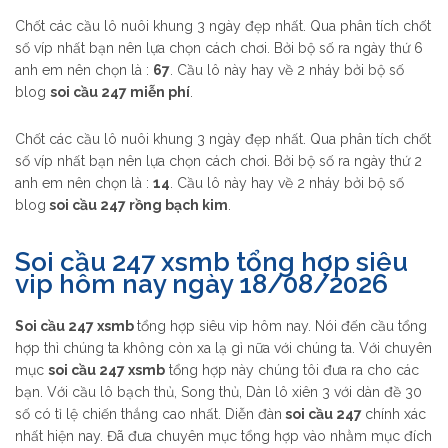
Chốt các cầu lô nuôi khung 3 ngày đẹp nhất. Qua phân tích chốt
số víp nhất bạn nên lựa chọn cách chơi. Bởi bộ số ra ngày thứ 6
anh em nên chọn là :
67
. Cầu lô này hay về 2 nháy bởi bộ số
blog
soi cầu 247 miễn phí
.
Chốt các cầu lô nuôi khung 3 ngày đẹp nhất. Qua phân tích chốt
số víp nhất bạn nên lựa chọn cách chơi. Bởi bộ số ra ngày thứ 2
anh em nên chọn là :
14
. Cầu lô này hay về 2 nháy bởi bộ số
blog
soi cầu 247 rồng bạch kim
.
Soi cầu 247 xsmb tổng hợp siêu
vip hôm nay ngày 18/08/2026
Soi cầu 247 xsmb
tổng hợp siêu vip hôm nay. Nói đến cầu tổng
hợp thì chúng ta không còn xa lạ gì nữa với chúng ta. Với chuyên
mục
soi cầu 247 xsmb
tổng hợp này chúng tôi đưa ra cho các
bạn. Với cầu lô bạch thủ, Song thủ, Dàn lô xiên 3 với dàn đề 30
số có tỉ lệ chiến thắng cao nhất. Diễn đàn
soi cầu 247
chính xác
nhất hiện nay. Đã đưa chuyên mục tổng hợp vào nhằm mục đích