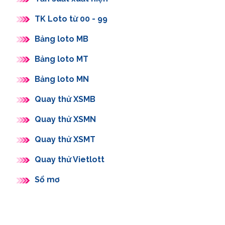
TK Loto từ 00 - 99
Bảng loto MB
Bảng loto MT
Bảng loto MN
Quay thử XSMB
Quay thử XSMN
Quay thử XSMT
Quay thử Vietlott
Sổ mơ