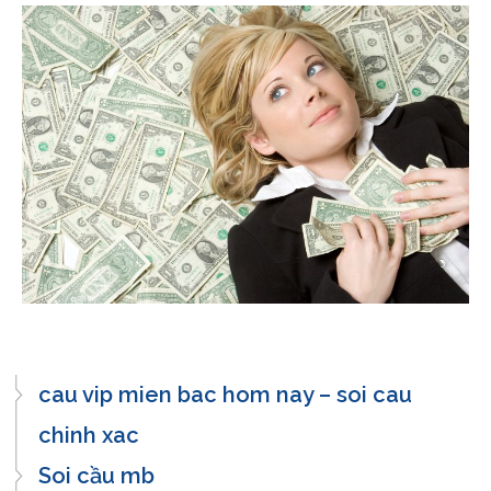
cau vip mien bac hom nay – soi cau
chinh xac
Soi cầu mb