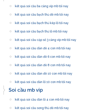
kết quả soi cầu ba càng víp mb tối nay
kết quả soi cầu bạch thủ đề mb tối nay
kết quả soi cầu bạch thủ kép lô tối nay
kết quả soi cầu bạch thủ lô mb tối nay
kết quả soi cầu cặp số 3 càng víp mb tối nay
kết quả soi cầu dàn đề 4 con mb tối nay
kết quả soi cầu dàn đề 6 con mb tối nay
kết quả soi cầu dàn đề 8 con mb tối nay
kết quả soi cầu dàn đề 10 con mb tối nay
kết quả soi cầu dàn lô 10 con mb tối nay
Soi cầu mb vip
kết quả soi cầu dàn lô 4 con mb tối nay
kết quả soi cầu song thủ đề mb tối nay