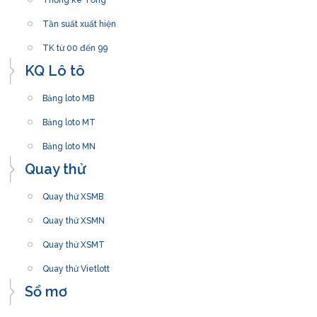
Tần suất xuất hiện
TK từ 00 đến 99
KQ Lô tô
Bảng loto MB
Bảng loto MT
Bảng loto MN
Quay thử
Quay thử XSMB
Quay thử XSMN
Quay thử XSMT
Quay thử Vietlott
Sổ mơ