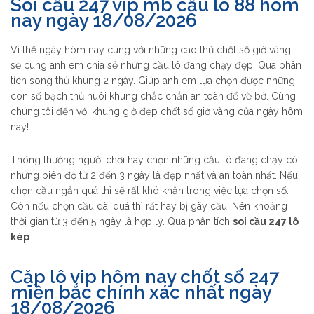
Soi cầu 247 víp mb cầu lô 88 hôm
nay ngày 18/08/2026
Vì thế ngày hôm nay cùng với những cao thủ chốt số giờ vàng
sẽ cùng anh em chia sẻ những cầu lô đang chạy đẹp. Qua phân
tích song thủ khung 2 ngày. Giúp anh em lựa chọn được những
con số bạch thủ nuôi khung chắc chắn an toàn để về bờ. Cùng
chúng tôi đến với khung giờ đẹp chốt số giờ vàng của ngày hôm
nay!
Thông thường người chơi hay chọn những cầu lô đang chạy có
những biên độ từ 2 đến 3 ngày là đẹp nhất và an toàn nhất. Nếu
chọn cầu ngắn quá thì sẽ rất khó khăn trong việc lựa chọn số.
Còn nếu chọn cầu dài quá thì rất hay bị gãy cầu. Nên khoảng
thời gian từ 3 đến 5 ngày là hợp lý. Qua phân tích
soi cầu 247 lô
kép
.
Cặp lô vip hôm nay chốt số 247
miền bắc chính xác nhất ngày
18/08/2026