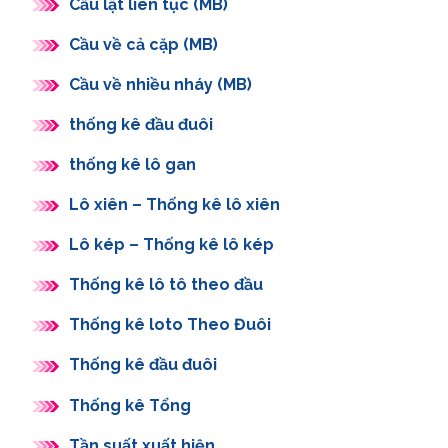
Cầu lật liên tục (MB)
Cầu về cả cặp (MB)
Cầu về nhiều nháy (MB)
thống kê đầu đuôi
thống kê lô gan
Lô xiên – Thống kê lô xiên
Lô kép – Thống kê lô kép
Thống kê lô tô theo đầu
Thống kê loto Theo Đuôi
Thống kê đầu đuôi
Thống kê Tổng
Tần suất xuất hiện