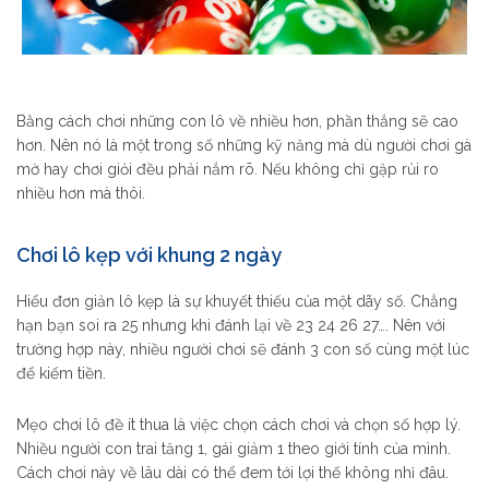
Bằng cách chơi những con lô về nhiều hơn, phần thắng sẽ cao
hơn. Nên nó là một trong số những kỹ năng mà dù người chơi gà
mờ hay chơi giỏi đều phải nắm rõ. Nếu không chỉ gặp rủi ro
nhiều hơn mà thôi.
Chơi lô kẹp với khung 2 ngày
Hiểu đơn giản lô kẹp là sự khuyết thiếu của một dãy số. Chẳng
hạn bạn soi ra 25 nhưng khi đánh lại về 23 24 26 27…. Nên với
trường hợp này, nhiều người chơi sẽ đánh 3 con số cùng một lúc
để kiếm tiền.
Mẹo chơi lô đề ít thua là việc chọn cách chơi và chọn số hợp lý.
Nhiều người con trai tăng 1, gái giảm 1 theo giới tính của mình.
Cách chơi này về lâu dài có thể đem tới lợi thế không nhỉ đâu.