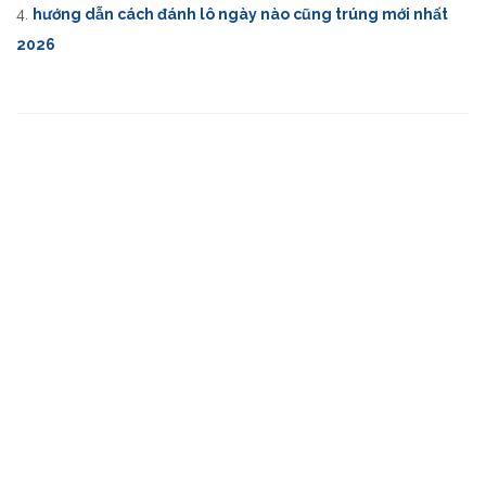
hướng dẫn cách đánh lô ngày nào cũng trúng mới nhất
2026