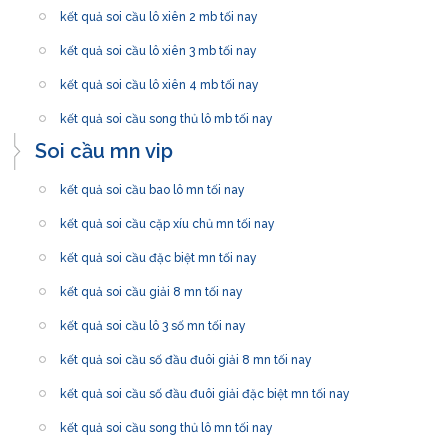
kết quả soi cầu lô xiên 2 mb tối nay
kết quả soi cầu lô xiên 3 mb tối nay
kết quả soi cầu lô xiên 4 mb tối nay
kết quả soi cầu song thủ lô mb tối nay
Soi cầu mn vip
kết quả soi cầu bao lô mn tối nay
kết quả soi cầu cặp xíu chủ mn tối nay
kết quả soi cầu đặc biệt mn tối nay
kết quả soi cầu giải 8 mn tối nay
kết quả soi cầu lô 3 số mn tối nay
kết quả soi cầu số đầu đuôi giải 8 mn tối nay
kết quả soi cầu số đầu đuôi giải đặc biệt mn tối nay
kết quả soi cầu song thủ lô mn tối nay