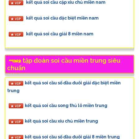
kết quả soi cầu cặp xíu chủ miền nam
kết quả soi cầu đặc biệt miền nam
kết quả soi cầu giải 8 miền nam
tập đoàn soi cầu miền trung siêu
chuẩn
kết quả soi cầu số đầu đuôi giải đặc biệt miền
trung
kết quả soi cầu song thủ lô miền trung
kết quả soi cầu xíu chủ miền trung
kết quả soi cầu số đầu đuôi giải 8 miền trung