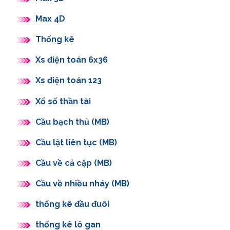
Max 4D
Thống kê
Xs điện toán 6x36
Xs điện toán 123
Xổ số thần tài
Cầu bạch thủ (MB)
Cầu lật liên tục (MB)
Cầu về cả cặp (MB)
Cầu về nhiều nháy (MB)
thống kê đầu đuôi
thống kê lô gan