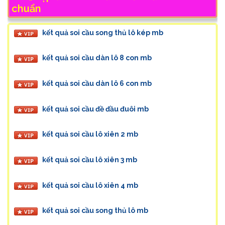
chuẩn
kết quả soi cầu song thủ lô kép mb
kết quả soi cầu dàn lô 8 con mb
kết quả soi cầu dàn lô 6 con mb
kết quả soi cầu đề đầu đuôi mb
kết quả soi cầu lô xiên 2 mb
kết quả soi cầu lô xiên 3 mb
kết quả soi cầu lô xiên 4 mb
kết quả soi cầu song thủ lô mb