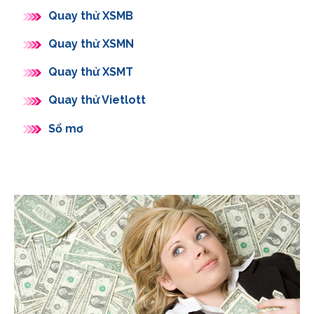
Quay thử XSMB
Quay thử XSMN
Quay thử XSMT
Quay thử Vietlott
Sổ mơ