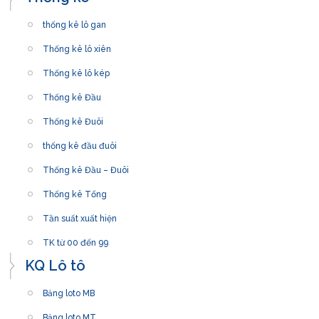
thống kê lô gan
Thống kê lô xiên
Thống kê lô kép
Thống kê Đầu
Thống kê Đuôi
thống kê đầu đuôi
Thống kê Đầu – Đuôi
Thống kê Tổng
Tần suất xuất hiện
TK từ 00 đến 99
KQ Lô tô
Bảng loto MB
Bảng loto MT