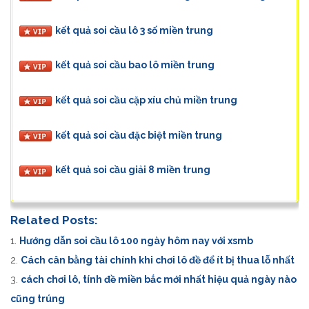
kết quả soi cầu lô 3 số miền trung
kết quả soi cầu bao lô miền trung
kết quả soi cầu cặp xíu chủ miền trung
kết quả soi cầu đặc biệt miền trung
kết quả soi cầu giải 8 miền trung
Related Posts:
Hướng dẫn soi cầu lô 100 ngày hôm nay với xsmb
Cách cân bằng tài chính khi chơi lô đề để ít bị thua lỗ nhất
cách chơi lô, tính đề miền bắc mới nhất hiệu quả ngày nào
cũng trúng