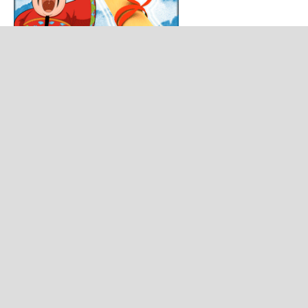
CẦU VÍP MIỀN BẮC HÔM NAY
bach thu lo
bach thu lo 555
3 cang mien bac
bach thu lo ve so may
vip mb
bach thu lo vip mien bac ngay hom nay
Bạch thủ lô là gì
bạch thủ miền bắc
Cao thủ chốt số
bach thu lo vt
miền Trung
cap lo bach thu dep nhat hom nay
cap lo bach thu hom nay
Cách tính lô đề 2021
Cách bắt lô chuẩn theo ngày
Cách tính
cách đánh lô ngày nào
tiền lô đề
Cách đánh de ăn 100
cũng trúng
Cách đánh đề ngày nào
cách đánh lô đề dễ trúng nhất
cũng trúng
Công thức đánh đề
cầu lô 2 nháy miền bắc
cầu đẹp chốt chuẩn