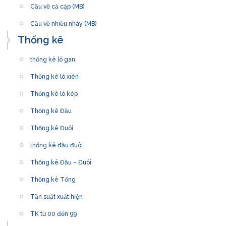
Cầu về cả cặp (MB)
Cầu về nhiều nháy (MB)
Thống kê
thống kê lô gan
Thống kê lô xiên
Thống kê lô kép
Thống kê Đầu
Thống kê Đuôi
thống kê đầu đuôi
Thống kê Đầu – Đuôi
Thống kê Tổng
Tần suất xuất hiện
TK từ 00 đến 99