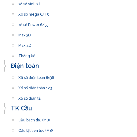
xổ số vietlott
Xo so mega 6/45
xổ số Power 6/55
Max 3D
Max 4D
Thống kê
Điện toán
Xổ số điện toán 6×36
Xổ số điện toán 123
Xổ số thần tài
TK Cầu
Cầu bạch thủ (MB)
Cầu lật liên tục (MB)