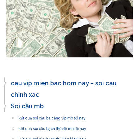
cau vip mien bac hom nay – soi cau
chinh xac
Soi cầu mb
kết quả soi cầu ba càng víp mb tối nay
kết quả soi cầu bạch thủ đề mb tối nay