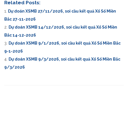
Related Posts:
Dự đoán XSMB 27/11/2026, soi cầu kết quả Xổ Số Miền
Bắc 27-11-2026
Dự đoán XSMB 14/12/2026, soi cầu kết quả Xổ Số Miền
Bắc 14-12-2026
Dự đoán XSMB 9/1/2026, soi cầu kết quả Xổ Số Miền Bắc
9-1-2026
Dự đoán XSMB 9/3/2026, soi cầu kết quả Xổ Số Miền Bắc
9/3/2026