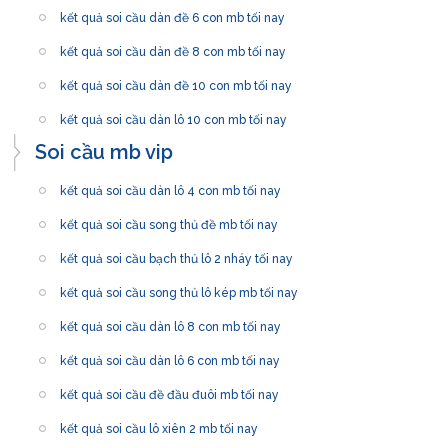
kết quả soi cầu dàn đề 6 con mb tối nay
kết quả soi cầu dàn đề 8 con mb tối nay
kết quả soi cầu dàn đề 10 con mb tối nay
kết quả soi cầu dàn lô 10 con mb tối nay
Soi cầu mb vip
kết quả soi cầu dàn lô 4 con mb tối nay
kết quả soi cầu song thủ đề mb tối nay
kết quả soi cầu bạch thủ lô 2 nháy tối nay
kết quả soi cầu song thủ lô kép mb tối nay
kết quả soi cầu dàn lô 8 con mb tối nay
kết quả soi cầu dàn lô 6 con mb tối nay
kết quả soi cầu đề đầu đuôi mb tối nay
kết quả soi cầu lô xiên 2 mb tối nay