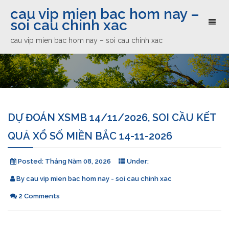
cau vip mien bac hom nay –
soi cau chinh xac
Toggl
naviga
cau vip mien bac hom nay – soi cau chinh xac
DỰ ĐOÁN XSMB 14/11/2026, SOI CẦU KẾT
QUẢ XỔ SỐ MIỀN BẮC 14-11-2026
Posted:
Tháng Năm 08, 2026
Under:
By
cau vip mien bac hom nay - soi cau chinh xac
2 Comments