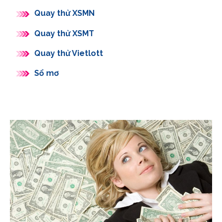
Quay thử XSMN
Quay thử XSMT
Quay thử Vietlott
Sổ mơ