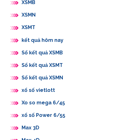
XSMB
XSMN
XSMT
kết quả hôm nay
Sổ kết quả XSMB
Sổ kết quả XSMT
Sổ kết quả XSMN
xổ số vietlott
Xo so mega 6/45
xổ số Power 6/55
Max 3D