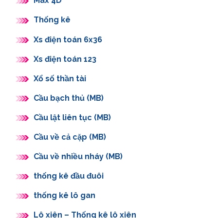
Max 4D
Thống kê
Xs điện toán 6x36
Xs điện toán 123
Xổ số thần tài
Cầu bạch thủ (MB)
Cầu lật liên tục (MB)
Cầu về cả cặp (MB)
Cầu về nhiều nháy (MB)
thống kê đầu đuôi
thống kê lô gan
Lô xiên – Thống kê lô xiên