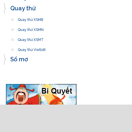
Quay thử
Quay thử XSMB
Quay thử XSMN
Quay thử XSMT
Quay thử Vietlott
Sổ mơ