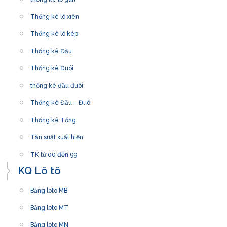
Thống kê lô xiên
Thống kê lô kép
Thống kê Đầu
Thống kê Đuôi
thống kê đầu đuôi
Thống kê Đầu – Đuôi
Thống kê Tổng
Tần suất xuất hiện
TK từ 00 đến 99
KQ Lô tô
Bảng loto MB
Bảng loto MT
Bảng loto MN