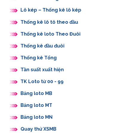
Lô kép – Thống kê lô kép
Thống kê lô tô theo đầu
Thống kê loto Theo Đuôi
Thống kê đầu đuôi
Thống kê Tổng
Tần suất xuất hiện
TK Loto từ 00 - 99
Bảng loto MB
Bảng loto MT
Bảng loto MN
Quay thử XSMB