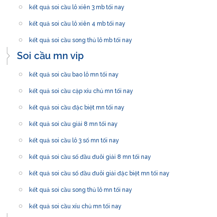
kết quả soi cầu lô xiên 3 mb tối nay
kết quả soi cầu lô xiên 4 mb tối nay
kết quả soi cầu song thủ lô mb tối nay
Soi cầu mn vip
kết quả soi cầu bao lô mn tối nay
kết quả soi cầu cặp xíu chủ mn tối nay
kết quả soi cầu đặc biệt mn tối nay
kết quả soi cầu giải 8 mn tối nay
kết quả soi cầu lô 3 số mn tối nay
kết quả soi cầu số đầu đuôi giải 8 mn tối nay
kết quả soi cầu số đầu đuôi giải đặc biệt mn tối nay
kết quả soi cầu song thủ lô mn tối nay
kết quả soi cầu xíu chủ mn tối nay