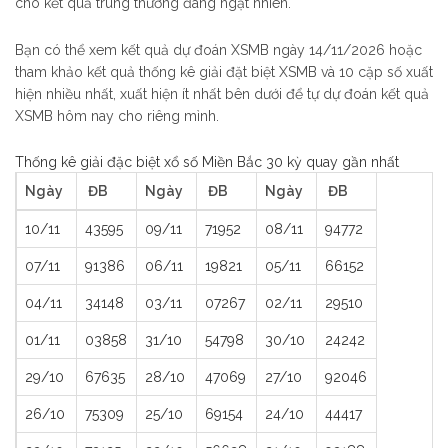
cho kết quả trúng thưởng đáng ngạt nhiên.
Bạn có thể xem kết quả dự đoán XSMB ngày 14/11/2026 hoặc
tham khảo kết quả thống kê giải đặt biệt XSMB và 10 cặp số xuất
hiện nhiều nhất, xuất hiện ít nhất bên dưới để tự dự đoán kết quả
XSMB hôm nay cho riêng mình.
Thống kê giải đặc biệt xổ số Miền Bắc 30 kỳ quay gần nhất
Ngày
ĐB
Ngày
ĐB
Ngày
ĐB
10/11
435
95
09/11
719
52
08/11
947
72
07/11
913
86
06/11
198
21
05/11
661
52
04/11
341
48
03/11
072
67
02/11
295
10
01/11
038
58
31/10
547
98
30/10
242
42
29/10
676
35
28/10
470
69
27/10
920
46
26/10
753
09
25/10
691
54
24/10
444
17