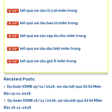
kết quả soi cầu lô 3 số miền trung
kết quả soi cầu bao lô miền trung
kết quả soi cầu cặp xíu chủ miền trung
kết quả soi cầu đặc biệt miền trung
kết quả soi cầu giải 8 miền trung
Related Posts:
Dự đoán XSMB 15/11/2026, soi cầu kết quả Xổ Số Miền
Bắc 15-11-2026
Dự đoán XSMB 16/11/2026, soi cầu kết quả Xổ Số Miền
Bắc 16-11-2026