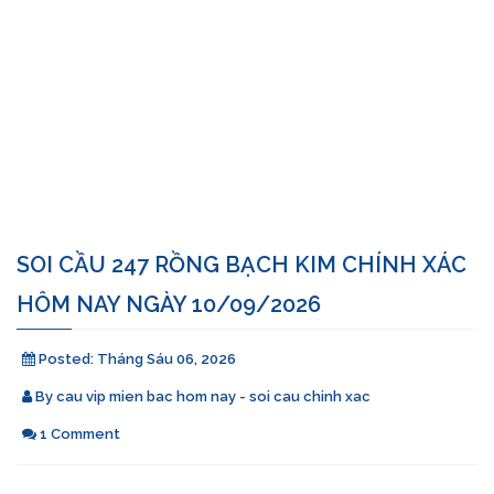
SOI CẦU 247 RỒNG BẠCH KIM CHÍNH XÁC
HÔM NAY NGÀY 10/09/2026
Posted:
Tháng Sáu 06, 2026
By
cau vip mien bac hom nay - soi cau chinh xac
1 Comment