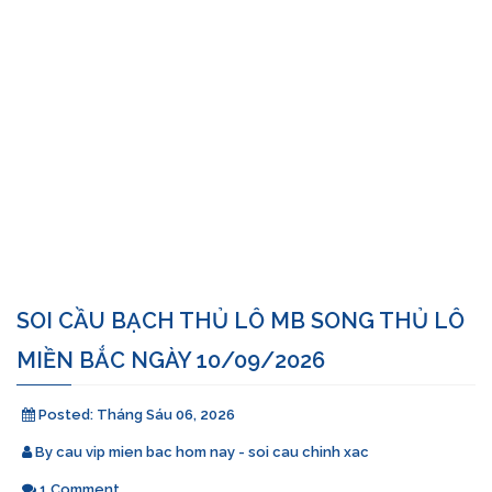
SOI CẦU BẠCH THỦ LÔ MB SONG THỦ LÔ
MIỀN BẮC NGÀY 10/09/2026
Posted:
Tháng Sáu 06, 2026
By
cau vip mien bac hom nay - soi cau chinh xac
1 Comment