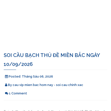
SOI CẦU BẠCH THỦ ĐỀ MIỀN BẮC NGÀY
10/09/2026
Posted:
Tháng Sáu 06, 2026
By
cau vip mien bac hom nay - soi cau chinh xac
1 Comment