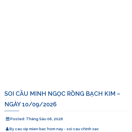
SOI CẦU MINH NGỌC RỒNG BẠCH KIM –
NGÀY 10/09/2026
Posted:
Tháng Sáu 06, 2026
By
cau vip mien bac hom nay - soi cau chinh xac