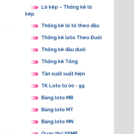
Lô kép – Thống kê lô
kép
Thống kê lô tô theo đầu
Thống kê loto Theo Đuôi
Thống kê đầu đuôi
Thống kê Tổng
Tần suất xuất hiện
TK Loto từ 00 - 99
Bảng loto MB
Bảng loto MT
Bảng loto MN
Quay thử XSMB