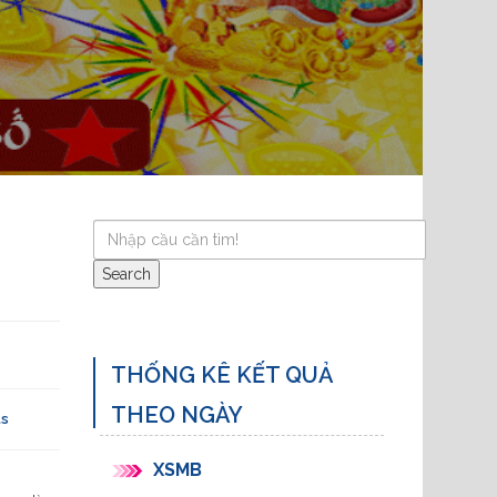
Search
THỐNG KÊ KẾT QUẢ
THEO NGÀY
s
XSMB