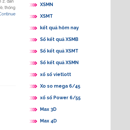
n 2, dàn
XSMN
về, thống
Continue
XSMT
kết quả hôm nay
Sổ kết quả XSMB
Sổ kết quả XSMT
Sổ kết quả XSMN
xổ số vietlott
Xo so mega 6/45
xổ số Power 6/55
Max 3D
Max 4D