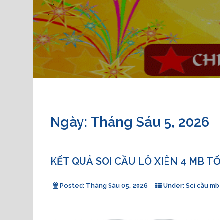
Ngày:
Tháng Sáu 5, 2026
KẾT QUẢ SOI CẦU LÔ XIÊN 4 MB TỐ
Posted:
Tháng Sáu 05, 2026
Under:
Soi cầu mb