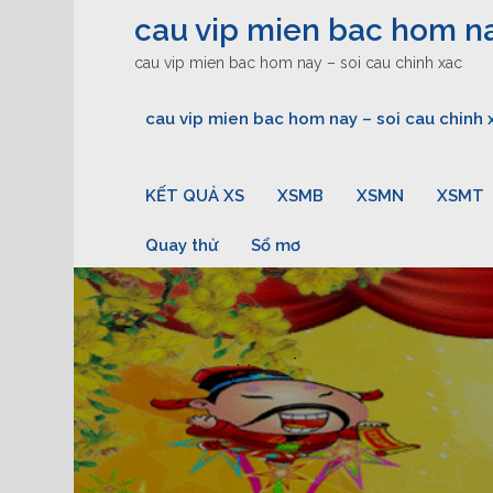
cau vip mien bac hom na
cau vip mien bac hom nay – soi cau chinh xac
cau vip mien bac hom nay – soi cau chinh 
KẾT QUẢ XS
XSMB
XSMN
XSMT
Quay thử
Sổ mơ