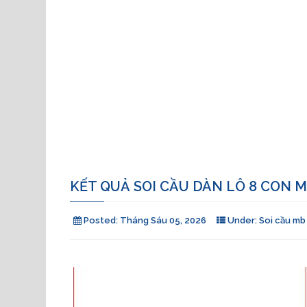
KẾT QUẢ SOI CẦU DÀN LÔ 8 CON M
Posted:
Tháng Sáu 05, 2026
Under:
Soi cầu mb