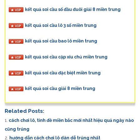
kết quả soi cầu số đầu đuôi giải 8 miền trung
kết quả soi cầu lô 3 số miền trung
kết quả soi cầu bao lô miền trung
kết quả soi cầu cặp xíu chủ miền trung
kết quả soi cầu đặc biệt miền trung
kết quả soi cầu giải 8 miền trung
Related Posts:
cách chơi lô, tính đề miền bắc mới nhất hiệu quả ngày nào
cũng trúng
hướng dẫn cách chơi lô dàn dễ trúng nhất