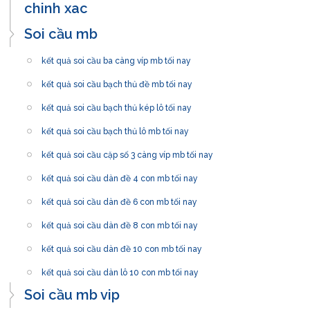
chinh xac
Soi cầu mb
kết quả soi cầu ba càng víp mb tối nay
kết quả soi cầu bạch thủ đề mb tối nay
kết quả soi cầu bạch thủ kép lô tối nay
kết quả soi cầu bạch thủ lô mb tối nay
kết quả soi cầu cặp số 3 càng víp mb tối nay
kết quả soi cầu dàn đề 4 con mb tối nay
kết quả soi cầu dàn đề 6 con mb tối nay
kết quả soi cầu dàn đề 8 con mb tối nay
kết quả soi cầu dàn đề 10 con mb tối nay
kết quả soi cầu dàn lô 10 con mb tối nay
Soi cầu mb vip