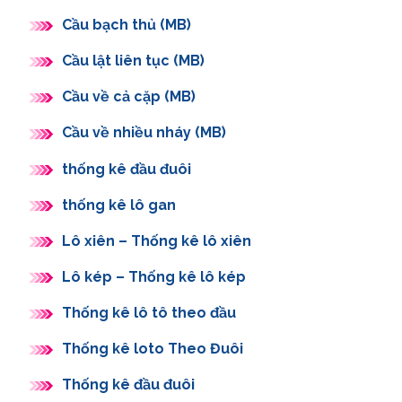
Cầu bạch thủ (MB)
Cầu lật liên tục (MB)
Cầu về cả cặp (MB)
Cầu về nhiều nháy (MB)
thống kê đầu đuôi
thống kê lô gan
Lô xiên – Thống kê lô xiên
Lô kép – Thống kê lô kép
Thống kê lô tô theo đầu
Thống kê loto Theo Đuôi
Thống kê đầu đuôi