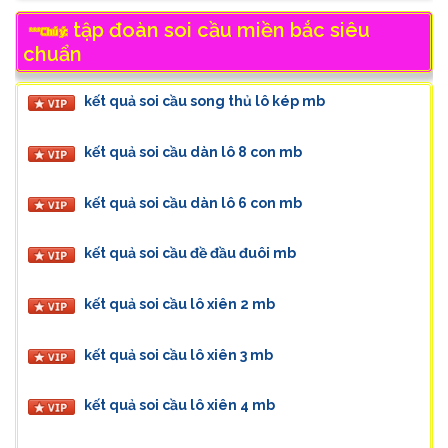
tập đoàn soi cầu miền bắc siêu
chuẩn
kết quả soi cầu song thủ lô kép mb
kết quả soi cầu dàn lô 8 con mb
kết quả soi cầu dàn lô 6 con mb
kết quả soi cầu đề đầu đuôi mb
kết quả soi cầu lô xiên 2 mb
kết quả soi cầu lô xiên 3 mb
kết quả soi cầu lô xiên 4 mb