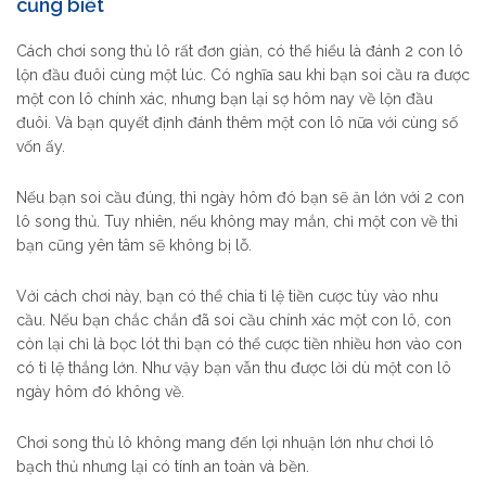
cũng biết
Cách chơi song thủ lô rất đơn giản, có thể hiểu là đánh 2 con lô
lộn đầu đuôi cùng một lúc. Có nghĩa sau khi bạn soi cầu ra được
một con lô chính xác, nhưng bạn lại sợ hôm nay về lộn đầu
đuôi. Và bạn quyết định đánh thêm một con lô nữa với cùng số
vốn ấy.
Nếu bạn soi cầu đúng, thì ngày hôm đó bạn sẽ ăn lớn với 2 con
lô song thủ. Tuy nhiên, nếu không may mắn, chỉ một con về thì
bạn cũng yên tâm sẽ không bị lỗ.
Với cách chơi này, bạn có thể chia tỉ lệ tiền cược tùy vào nhu
cầu. Nếu bạn chắc chắn đã soi cầu chính xác một con lô, con
còn lại chỉ là bọc lót thì bạn có thể cược tiền nhiều hơn vào con
có tỉ lệ thắng lớn. Như vậy bạn vẫn thu được lời dù một con lô
ngày hôm đó không về.
Chơi song thủ lô không mang đến lợi nhuận lớn như chơi lô
bạch thủ nhưng lại có tính an toàn và bền.