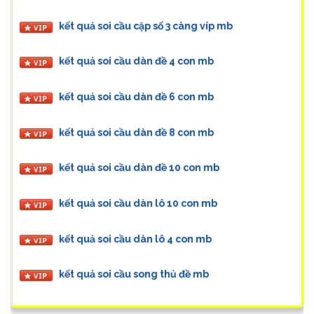
kết quả soi cầu cặp số 3 càng víp mb
kết quả soi cầu dàn đề 4 con mb
kết quả soi cầu dàn đề 6 con mb
kết quả soi cầu dàn đề 8 con mb
kết quả soi cầu dàn đề 10 con mb
kết quả soi cầu dàn lô 10 con mb
kết quả soi cầu dàn lô 4 con mb
kết quả soi cầu song thủ đề mb