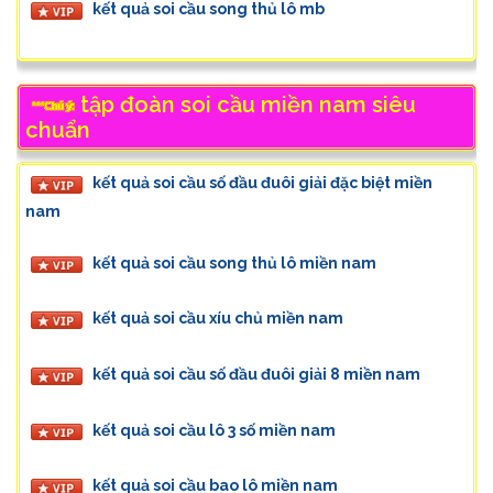
kết quả soi cầu song thủ lô mb
tập đoàn soi cầu miền nam siêu
chuẩn
kết quả soi cầu số đầu đuôi giải đặc biệt miền
nam
kết quả soi cầu song thủ lô miền nam
kết quả soi cầu xíu chủ miền nam
kết quả soi cầu số đầu đuôi giải 8 miền nam
kết quả soi cầu lô 3 số miền nam
kết quả soi cầu bao lô miền nam