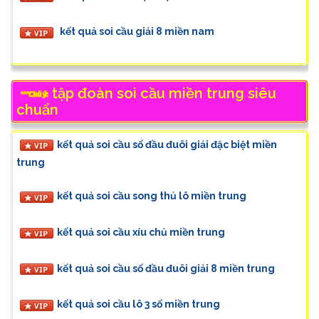
kết quả soi cầu giải 8 miền nam
tập đoàn soi cầu miền trung siêu
chuẩn
kết quả soi cầu số đầu đuôi giải đặc biệt miền
trung
kết quả soi cầu song thủ lô miền trung
kết quả soi cầu xíu chủ miền trung
kết quả soi cầu số đầu đuôi giải 8 miền trung
kết quả soi cầu lô 3 số miền trung