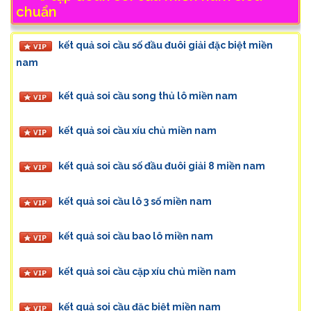
chuẩn
kết quả soi cầu số đầu đuôi giải đặc biệt miền
nam
kết quả soi cầu song thủ lô miền nam
kết quả soi cầu xíu chủ miền nam
kết quả soi cầu số đầu đuôi giải 8 miền nam
kết quả soi cầu lô 3 số miền nam
kết quả soi cầu bao lô miền nam
kết quả soi cầu cặp xíu chủ miền nam
kết quả soi cầu đặc biệt miền nam