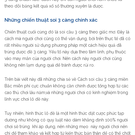
theo dõi bảng kết quả xổ số thường xuyên là được.
Những chiến thuật soi 3 càng chính xác
Chiến thuật cuối cùng đó là soi cầu 3 càng theo giấc mơ: Đây là
cách mà người chơi cũng có thể vận dụng, bởi trên thực tế đã có
rất nhiều người sử dụng phương pháp một cách hiệu quả đã
trúng được đề 3 càng. Yếu tố này dựa theo tâm linh, phụ thuộc
vào may mắn của người chơi. Nên cách này người chơi cũng
không nên lạm dụng quá để tránh được rủi ro.
Trên bài viết này đã những chia sẻ về Cách soi cầu 3 càng miền
Bắc miễn phí cực chuẩn không cần chỉnh được tổng hợp từ các
cao thủ chơi lâu năm,và những người chơi có kinh nghiệm trong
lĩnh vực chơi lô đề này.
Tuy nhiên, hình thức lô đề là một hình thức đặt cược phức tạp
dường như không có quy luật nào dám khẳng định 100% người
chơi sẽ trúng khi áp dụng, nên những mẹo này người chơi nên
chỉ để tham khảo và kết hợp từ kiến thức bản thân để có thể chốt