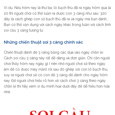
Ví dụ: Nếu hôm nay là thứ ba, lô bạch thủ đã ra ngày hôm qua là
20 thì người chơi có thể luận ra được con 3 càng như sau: 320
đây là cách ghép con số bạch thủ đã ra và ngày mà bạn đánh…
Bạn có thể vận dụng với cách ngày khác trong tuần với cách tính
soi cầu 3 càng tương tự.
Những chiến thuật soi 3 càng chính xác
Chiến thuật đánh đề 3 càng bằng các dựa vào ngày chẵn lẻ:
Cách soi cầu 3 càng này rất dễ dàng và đơn giản. Chỉ cần người
chơi thấy hôm nay ngày gì ( nên nhớ người chơi sẽ theo ngày
âm để có được may mắn) rồi sau đó ghép với con lô bạch thủ,
suy ra người chơi sẽ có con đề 3 càng để đánh cho ngày hôm
nay. Để người chơi hiểu rõ hơn về cách chơi 3 càng theo ngày
chẵn lẻ thì hãy xem ví dụ minh họa dưới đây để dễ hiểu hơn nữa
nhé.