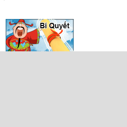
CẦU VÍP MIỀN BẮC HÔM NAY
bach thu lo
bach thu lo 555
3 cang mien bac
bach thu lo ve so may
vip mb
bach thu lo vip mien bac ngay hom nay
Bạch thủ lô là gì
bạch thủ miền bắc
Cao thủ chốt số
bach thu lo vt
miền Trung
cap lo bach thu dep nhat hom nay
cap lo bach thu hom nay