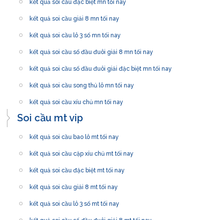
kết quả soi cầu đặc biệt mn tối nay
kết quả soi cầu giải 8 mn tối nay
kết quả soi cầu lô 3 số mn tối nay
kết quả soi cầu số đầu đuôi giải 8 mn tối nay
kết quả soi cầu số đầu đuôi giải đặc biệt mn tối nay
kết quả soi cầu song thủ lô mn tối nay
kết quả soi cầu xíu chủ mn tối nay
Soi cầu mt vip
kết quả soi cầu bao lô mt tối nay
kết quả soi cầu cặp xíu chủ mt tối nay
kết quả soi cầu đặc biệt mt tối nay
kết quả soi cầu giải 8 mt tối nay
kết quả soi cầu lô 3 số mt tối nay