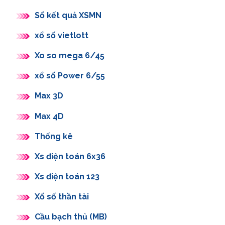
Sổ kết quả XSMN
xổ số vietlott
Xo so mega 6/45
xổ số Power 6/55
Max 3D
Max 4D
Thống kê
Xs điện toán 6x36
Xs điện toán 123
Xổ số thần tài
Cầu bạch thủ (MB)