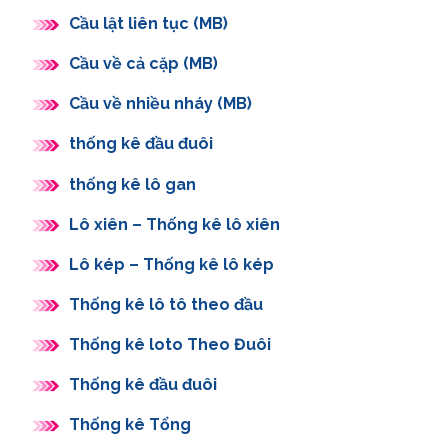
Cầu lật liên tục (MB)
Cầu về cả cặp (MB)
Cầu về nhiều nháy (MB)
thống kê đầu đuôi
thống kê lô gan
Lô xiên – Thống kê lô xiên
Lô kép – Thống kê lô kép
Thống kê lô tô theo đầu
Thống kê loto Theo Đuôi
Thống kê đầu đuôi
Thống kê Tổng