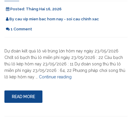
Posted:
Tháng Hai 16, 2026
By
cau vip mien bac hom nay - soi cau chinh xac
1 Comment
Dự đoán kết quả lô về trúng lớn hôm nay ngày 23/05/2026
Chốt số bạch thủ lô miễn phí ngày 23/05/2026 : 22 Cầu bạch
thủ lô kép hôm nay 23/05/2026 : 11 Dự đoán song thủ thủ lô
miễn phí ngày 23/05/2026 : 64, 22 Phương pháp chơi song thủ
"Soi
lô kép hôm nay …
Continue reading
cầu
bạch
thủ
READ MORE
lô
mb
song
thủ
lô