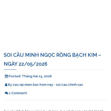
SOI CẦU MINH NGỌC RỒNG BẠCH KIM –
NGÀY 22/05/2026
Posted:
Tháng Hai 15, 2026
By
cau vip mien bac hom nay - soi cau chinh xac
1 Comment