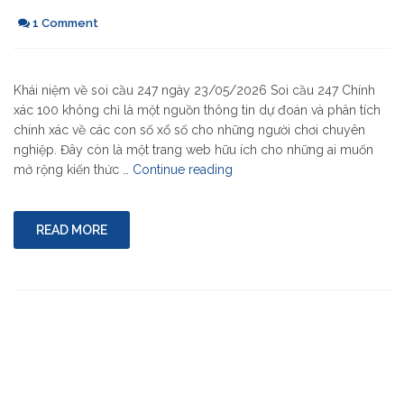
1 Comment
Khái niệm về soi cầu 247 ngày 23/05/2026 Soi cầu 247 Chính
xác 100 không chỉ là một nguồn thông tin dự đoán và phân tích
chính xác về các con số xổ số cho những người chơi chuyên
nghiệp. Đây còn là một trang web hữu ích cho những ai muốn
"Soi
mở rộng kiến thức …
Continue reading
cầu
247
víp
READ MORE
mb
cầu
lô
88
hôm
nay
ngày
23/05/2026"