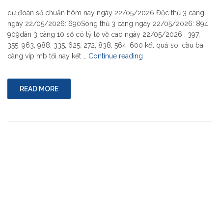
dự đoán số chuẩn hôm nay ngày 22/05/2026 Độc thủ 3 càng
ngày 22/05/2026: 690Song thủ 3 càng ngày 22/05/2026: 894,
909dàn 3 càng 10 số có tỷ lệ về cao ngày 22/05/2026 : 397,
355, 963, 988, 335, 625, 272, 838, 564, 600 kết quả soi cầu ba
"soi
càng víp mb tối nay kết …
Continue reading
cầu
3
càng
READ MORE
chính
xác
nhất
ngày
22/05/2026"