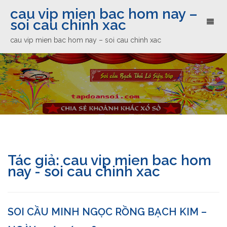
cau vip mien bac hom nay –
soi cau chinh xac
Toggl
naviga
cau vip mien bac hom nay – soi cau chinh xac
Tác giả:
cau vip mien bac hom
nay - soi cau chinh xac
SOI CẦU MINH NGỌC RỒNG BẠCH KIM –