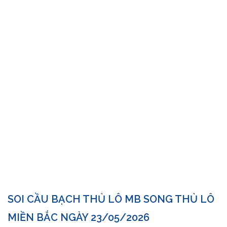
SOI CẦU BẠCH THỦ LÔ MB SONG THỦ LÔ
MIỀN BẮC NGÀY 23/05/2026