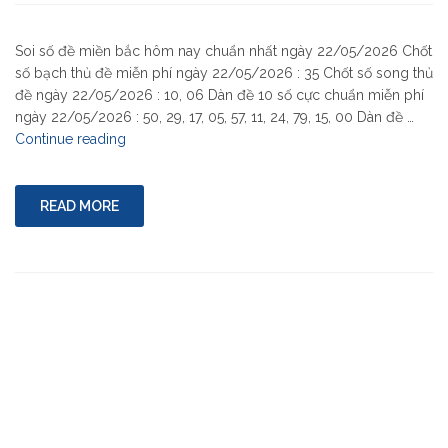
Soi số đề miền bắc hôm nay chuẩn nhất ngày 22/05/2026 Chốt
số bạch thủ đề miễn phí ngày 22/05/2026 : 35 Chốt số song thủ
đề ngày 22/05/2026 : 10, 06 Dàn đề 10 số cực chuẩn miễn phí
ngày 22/05/2026 : 50, 29, 17, 05, 57, 11, 24, 79, 15, 00 Dàn đề …
"dự
Continue reading
đoán
đề
miền
READ MORE
bắc
hôm
nay
chuẩn
nhất
ngày
22/05/2026"